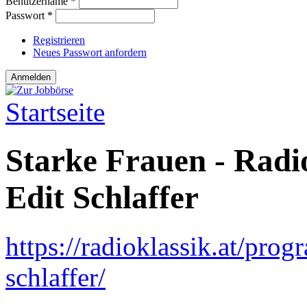
Benutzername
*
Passwort
*
Registrieren
Neues Passwort anfordern
Startseite
Sie sind hier
Starke Frauen - Radi
Edit Schlaffer
https://radioklassik.at/pro
schlaffer/