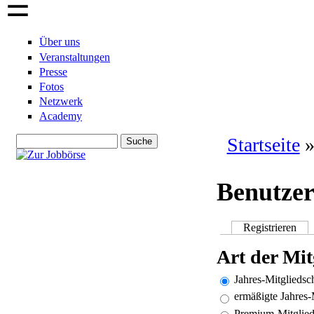
☰
Über uns
Veranstaltungen
Presse
Fotos
Netzwerk
Academy
Suche
Startseite
Suchformular
Sie sind hie
Benutze
Registrieren
(akt
Haupt-Reiter
Art der Mit
Jahres-Mitgliedsch
ermäßigte Jahres-
Premium-Mitglieds