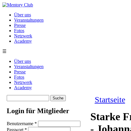
Direkt zum Inhalt
Über uns
Veranstaltungen
Presse
Fotos
Netzwerk
Academy
☰
Über uns
Veranstaltungen
Presse
Fotos
Netzwerk
Academy
Suche
Startseite
Suchformular
Sie sind hie
Login für Mitglieder
Starke F
Benutzername
*
- Johan
Passwort
*