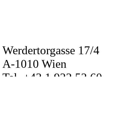
Werdertorgasse 17/4
A-1010 Wien
Tel. +43 1 922 52 60
office@mentory.at
www.mentory.at