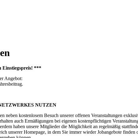
den
instiegspreis! ***
er Angebot:
ahresbeitrag.
 NETZWERKES NUTZEN
lten neben kostenlosem Besuch unserer offenen Veranstaltungen exklusi
erhalten auch Ermäßigungen bei eigenen kostenpflichtigen Veranstaltun
rdem haben unsere Mitglieder die Möglichkeit an regelmäßig stattfi
ich unserer Homepage, in dem Sie immer wieder Jobangebote finden od
tergeben können.