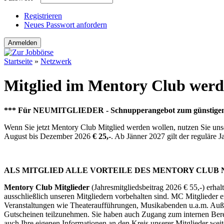
Registrieren
Neues Passwort anfordern
Startseite
»
Netzwerk
Sie sind hier
Mitglied im Mentory Club wer
***
Für NEUMITGLIEDER - Schnupperangebot zum günstigen E
Wenn Sie jetzt Mentory Club Mitglied werden wollen, nutzen Sie uns
August bis Dezember 2026
€ 25,-
. Ab Jänner 2027 gilt der reguläre J
ALS MITGLIED ALLE VORTEILE DES MENTORY CLUB
Mentory Club Mitglieder
(Jahresmitgliedsbeitrag 2026 € 55,-) erha
ausschließlich unseren Mitgliedern vorbehalten sind. MC Mitglieder 
Veranstaltungen wie Theateraufführungen, Musikabenden u.a.m. Auße
Gutscheinen teilzunehmen. Sie haben auch Zugang zum internen Bere
auch Ihre eigenen Informationen an den Kreis unserer Mitglieder wei