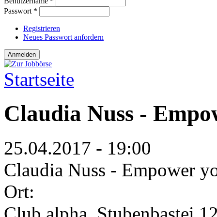
Benutzername
*
Passwort
*
Registrieren
Neues Passwort anfordern
Startseite
Sie sind hier
Claudia Nuss - Empo
25.04.2017 - 19:00
Claudia Nuss - Empower y
Ort:
Club alpha, Stubenbastei 1