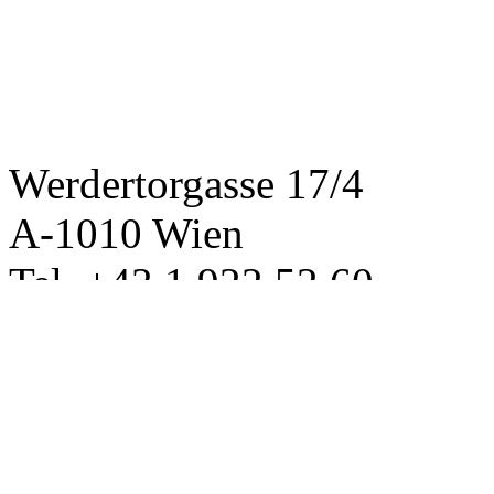
Werdertorgasse 17/4
A-1010 Wien
Tel. +43 1 922 52 60
office@mentory.at
www.mentory.at