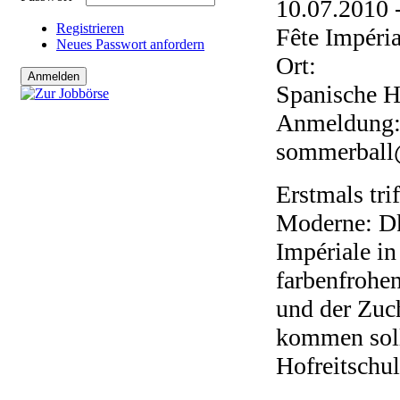
10.07.2010 
Registrieren
Fête Impéria
Neues Passwort anfordern
Ort:
Spanische H
Anmeldung
sommerball
Erstmals tri
Moderne: Dkf
Impériale in
farbenfrohe
und der Zuch
kommen soll
Hofreitschul