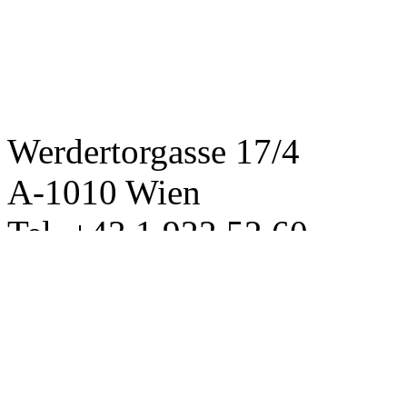
Werdertorgasse 17/4
A-1010 Wien
Tel. +43 1 922 52 60
office@mentory.at
www.mentory.at