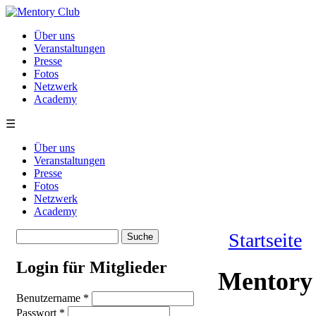
Direkt zum Inhalt
Über uns
Veranstaltungen
Presse
Fotos
Netzwerk
Academy
☰
Über uns
Veranstaltungen
Presse
Fotos
Netzwerk
Academy
Suche
Startseite
Suchformular
Sie sind hie
Login für Mitglieder
Mentory 
Benutzername
*
Passwort
*