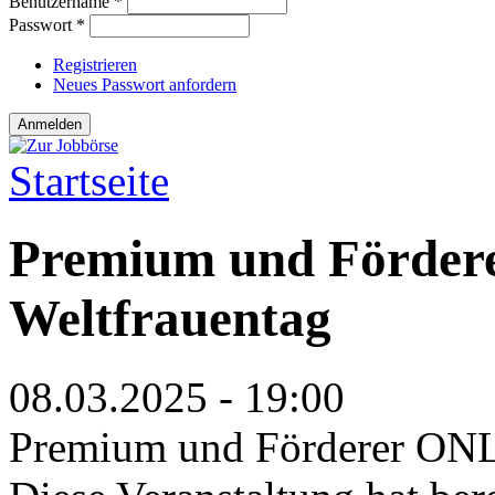
Benutzername
*
Passwort
*
Registrieren
Neues Passwort anfordern
Startseite
Sie sind hier
Premium und Förder
Weltfrauentag
08.03.2025 - 19:00
Premium und Förderer ONL