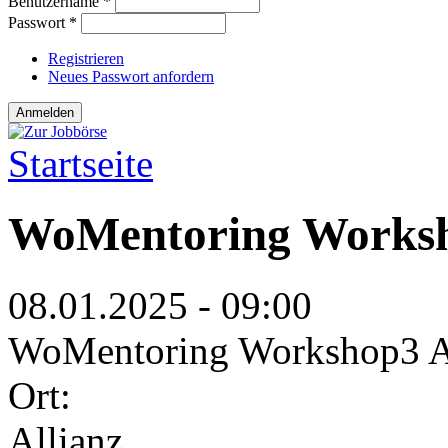
Benutzername
*
Passwort
*
Registrieren
Neues Passwort anfordern
Startseite
Sie sind hier
WoMentoring Worksh
08.01.2025 - 09:00
WoMentoring Workshop3 A
Ort:
Allianz